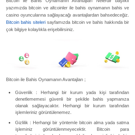
Bitcoin ile Bahis Oynamanın Avantajları Nelerdir başlıklı
yazımızda bitcoin ve altcoinler ile bahis oynamanın bahis ve
casino oyuncularına sağlayacağı avantajlardan bahsedeceğiz.
Bitcoin bahis siteleri
sayfamızda bitcoin ve bahis hakkında bir
çok bilgiye kolaylıkla erişebilirsiniz.
Bitcoin ile Bahis Oynamanın Avantajları ;
Güvenlik : Herhangi bir kurum yada kişi tarafından
denetlememesi güvenli bir şekilde bahis yapmanıza
olanak sağlayacaktır. Herhangi bir kurum tarafından
işlemleriniz görüntülenemez.
Gizlilik : Herhangi bir yöntemle bitcoin alma yada satma
işleminiz görüntülenmeyecektir. Bitcoin para