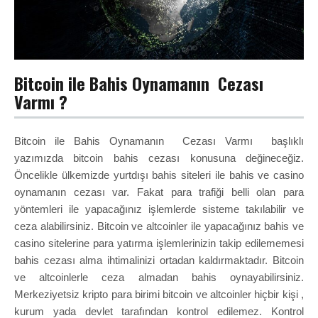
Bitcoin ile Bahis Oynamanın Cezası
Varmı ?
Bitcoin ile Bahis Oynamanın Cezası Varmı başlıklı
yazımızda bitcoin bahis cezası konusuna değineceğiz.
Öncelikle ülkemizde yurtdışı bahis siteleri ile bahis ve casino
oynamanın cezası var. Fakat para trafiği belli olan para
yöntemleri ile yapacağınız işlemlerde sisteme takılabilir ve
ceza alabilirsiniz. Bitcoin ve altcoinler ile yapacağınız bahis ve
casino sitelerine para yatırma işlemlerinizin takip edilememesi
bahis cezası alma ihtimalinizi ortadan kaldırmaktadır. Bitcoin
ve altcoinlerle ceza almadan bahis oynayabilirsiniz.
Merkeziyetsiz kripto para birimi bitcoin ve altcoinler hiçbir kişi ,
kurum yada devlet tarafından kontrol edilemez. Kontrol