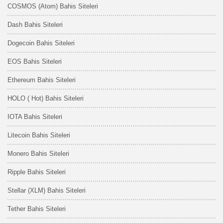
COSMOS (Atom) Bahis Siteleri
Dash Bahis Siteleri
Dogecoin Bahis Siteleri
EOS Bahis Siteleri
Ethereum Bahis Siteleri
HOLO ( Hot) Bahis Siteleri
IOTA Bahis Siteleri
Litecoin Bahis Siteleri
Monero Bahis Siteleri
Ripple Bahis Siteleri
Stellar (XLM) Bahis Siteleri
Tether Bahis Siteleri