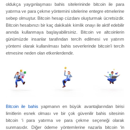
oldukça yaygınlaşması bahis sitelerininde bitcoin ile para
yatırma ve para çekme yöntemini sitelerine entegre etmelerine
sebep olmuştur. Bitcoin hesap cüzdanı oluşturmak ücretsizdir.
Bitcoin hesabınızı bir kaç dakikalık kimlik onayı ile aktif edebilir
anında kullanmaya başlayabilirsiniz. Bitcoin ve altcoinlerin
günümüzde insanlar tarafından tercih edilmesi ve yatırım
yöntemi olarak kullanılması bahis severlerinde bitcoin’i tercih
etmesine neden olan etkenlerdendir.
Bitcoin ile bahis
yapmanın en büyük avantajlarından birisi
limitlerin esnek olması ve bir çok güvenilir bahis sitesinin
bitcoin ‘i para yatırma ve para çekme seçeneği olarak
sunmasıdır. Diğer ödeme yöntemlerine nazarla bitcoin ‘in