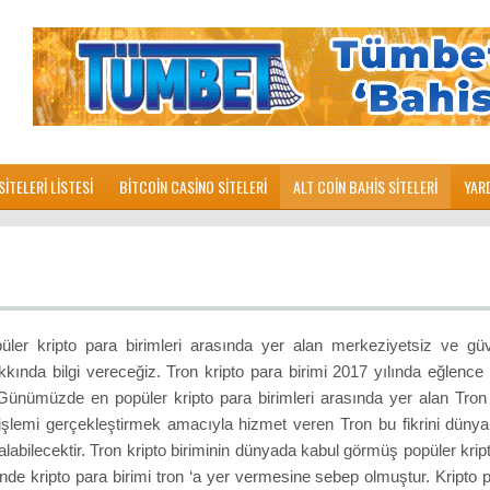
ITELERI LISTESI
BITCOIN CASINO SITELERI
ALT COIN BAHIS SITELERI
YAR
üler kripto para birimleri arasında yer alan merkeziyetsiz ve güv
akkında bilgi vereceğiz. Tron kripto para birimi 2017 yılında eğlenc
 Günümüzde en popüler kripto para birimleri arasında yer alan Tro
 işlemi gerçekleştirmek amacıyla hizmet veren Tron bu fikrini dünya ‘ya
ağış alabilecektir. Tron kripto biriminin dünyada kabul görmüş popüler kr
nde kripto para birimi tron ‘a yer vermesine sebep olmuştur. Kripto pa