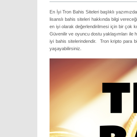
En İyi Tron Bahis Siteleri başlıklı yazımızda
lisanslı bahis siteleri hakkında bilgi vereceğ
en iyi olarak değerlendirilmesi için bir çok
Güvenilir ve oyuncu dostu yaklaşımları ile h
iyi bahis sitelerindendir. Tron kripto para b
yaşayabilirsiniz.