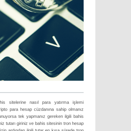
his sitelerine nasıl para yatırma işlemi
 kripto para hesap cüzdanına sahip olmanız
unuyorsa tek yapmanız gereken ilgili bahis
z tutarı giriniz ve bahis sitesinin tron hesap
in ardından ilgili tutar en kısa sürede tron