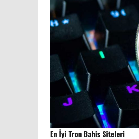
En İyi Tron Bahis Siteleri