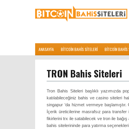
ANASAYFA
BITCOIN BAHIS SITELERI
BITCOIN BAHIS S
TRON Bahis Siteleri
Tron Bahis Siteleri başlıklı yazımızda pop
katılabileceğiniz bahis ve casino siteleri h
singapur ‘da hizmet vermeye başlamıştır.
İçerik üreticilerine masrafsız para transfer
fikirlerini trx ile satabilecek ve tron ile b
bahis sitelerininde para yatırma seçenekleri