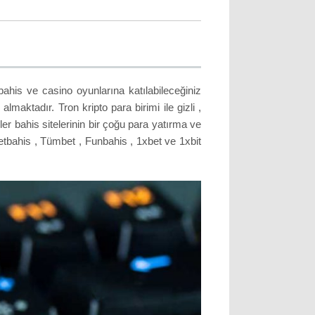
 bahis ve casino oyunlarına katılabileceğiniz
almaktadır. Tron kripto para birimi ile gizli ,
ler bahis sitelerinin bir çoğu para yatırma ve
Jetbahis , Tümbet , Funbahis , 1xbet ve 1xbit