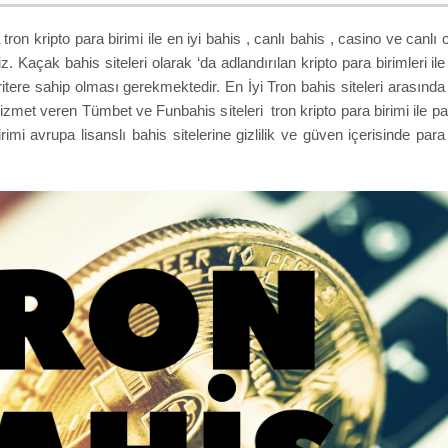
 tron kripto para birimi ile en iyi bahis , canlı bahis , casino ve canl
iz. Kaçak bahis siteleri olarak ‘da adlandırılan kripto para birimleri il
 kritere sahip olması gerekmektedir. En İyi Tron bahis siteleri arasınd
izmet veren Tümbet ve Funbahis siteleri tron kripto para birimi ile pa
irimi avrupa lisanslı bahis sitelerine gizlilik ve güven içerisinde par