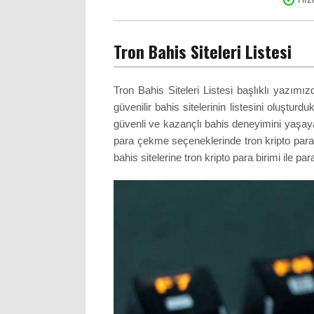
Tron Bahis Siteleri Listesi
Tron Bahis Siteleri Listesi başlıklı yazımız
güvenilir bahis sitelerinin listesini oluşturd
güvenli ve kazançlı bahis deneyimini yaşayabi
para çekme seçeneklerinde tron kripto para b
bahis sitelerine tron kripto para birimi ile par