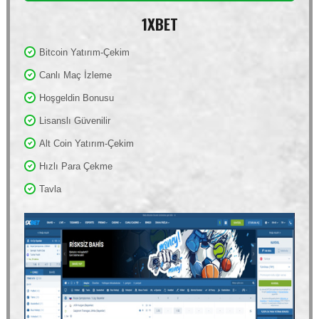
1XBET
Bitcoin Yatırım-Çekim
Canlı Maç İzleme
Hoşgeldin Bonusu
Lisanslı Güvenilir
Alt Coin Yatırım-Çekim
Hızlı Para Çekme
Tavla