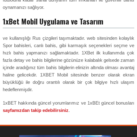
oynamanızı sağlıyor.
1xBet Mobil Uygulama ve Tasarım
ve kullanışlığı Rus çizgileri taşımaktadır. web sitesinden kolaylık
Spor bahisleri, canlı bahis, gibi karmaşık seçenekleri seçme ve
hızlı bahis yapmanızı sağlamaktadır. 1XBet ilk kullanımda çok
fazla detay ve bahis bilgilerine gözünüze kalabalık gelsede zaman
içinde aradığınız tüm bahis bilgilerin elinizin altında olması avantaj
haline gelicekdir. 1XBET Mobil sitesinde benzer olarak ekran
büyüklüğü ile doğru orantılı olarak bir çok bilgiye hızlı ulaşım
hedeflenmişdir.
1xBET hakkında güncel yorumlarımız ve 1xBEt güncel bonusları
sayfamızdan takip edebilirsiniz
.