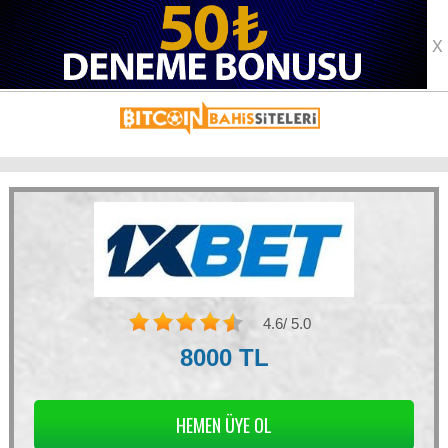
MENU
X
4.6
/ 5.0
8000 TL
HEMEN ÜYE OL