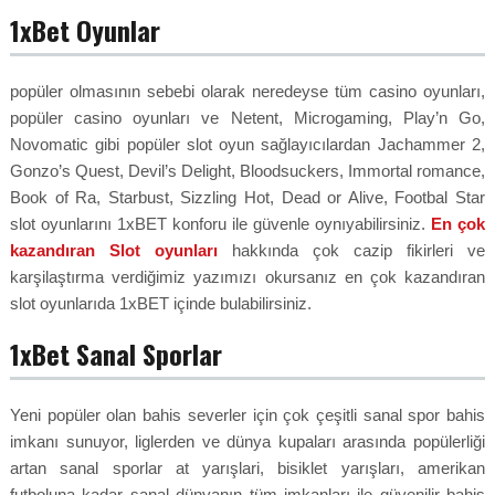
1xBet Oyunlar
popüler olmasının sebebi olarak neredeyse tüm casino oyunları,
popüler casino oyunları ve Netent, Microgaming, Play’n Go,
Novomatic gibi popüler slot oyun sağlayıcılardan Jachammer 2,
Gonzo’s Quest, Devil’s Delight, Bloodsuckers, Immortal romance,
Book of Ra, Starbust, Sizzling Hot, Dead or Alive, Footbal Star
slot oyunlarını 1xBET konforu ile güvenle oynıyabilirsiniz.
En çok
kazandıran Slot oyunları
hakkında çok cazip fikirleri ve
karşilaştırma verdiğimiz yazımızı okursanız en çok kazandıran
slot oyunlarıda 1xBET içinde bulabilirsiniz.
1xBet Sanal Sporlar
Yeni popüler olan bahis severler için çok çeşitli sanal spor bahis
imkanı sunuyor, liglerden ve dünya kupaları arasında popülerliği
artan sanal sporlar at yarışlari, bisiklet yarışları, amerikan
futboluna kadar sanal dünyanın tüm imkanları ile güvenilir bahis