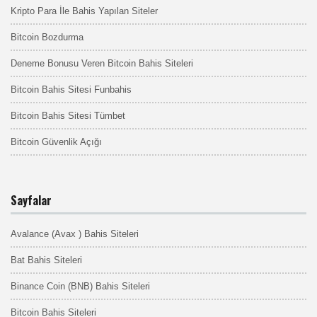
Kripto Para İle Bahis Yapılan Siteler
Bitcoin Bozdurma
Deneme Bonusu Veren Bitcoin Bahis Siteleri
Bitcoin Bahis Sitesi Funbahis
Bitcoin Bahis Sitesi Tümbet
Bitcoin Güvenlik Açığı
Sayfalar
Avalance (Avax ) Bahis Siteleri
Bat Bahis Siteleri
Binance Coin (BNB) Bahis Siteleri
Bitcoin Bahis Siteleri