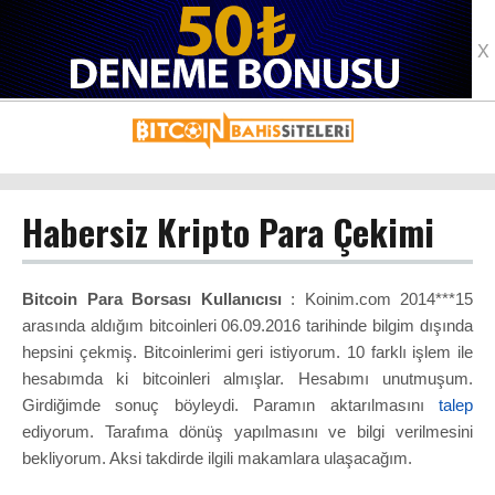
MENU
X
Habersiz Kripto Para Çekimi
Bitcoin Para Borsası Kullanıcısı
: Koinim.com 2014***15
arasında aldığım bitcoinleri 06.09.2016 tarihinde bilgim dışında
hepsini çekmiş. Bitcoinlerimi geri istiyorum. 10 farklı işlem ile
hesabımda ki bitcoinleri almışlar. Hesabımı unutmuşum.
Girdiğimde sonuç böyleydi. Paramın aktarılmasını
talep
ediyorum. Tarafıma dönüş yapılmasını ve bilgi verilmesini
bekliyorum. Aksi takdirde ilgili makamlara ulaşacağım.